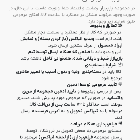
در مجموعه 
بازیبازار
، رضایت و اعتماد شما اولویت ماست. با این حال، در 
صورت وجود هرگونه مشکل در عملکرد یا سلامت کالا، امکان مرجوعی 
طبق شرایط زیر وجود دارد:
🧩 
تطابق ویدیوها
 در صورتی که کالا از نظر عملکرد یا سلامت دچار مشکل 
باشد، لازم است 
ویدیو انباکس (باز کردن بسته) و نمایش 
ایراد محصول
 از طرف مشتری ارسال شود.
 این ویدیو باید با 
فیلمی که هنگام ارسال توسط تیم 
بازیبازار ضبط و بایگانی شده
، 
همخوانی کامل
 داشته باشد.
📦 
شرایط بسته‌بندی
 کالا باید در 
بسته‌بندی اولیه و بدون آسیب یا تغییر ظاهری
مرجوع شود.
💬 
تأیید مرجوعی توسط ادمین
 پس از بررسی ویدیوها و 
تأیید ادمین مجموعه از طریق 
واتساپ
، در صورتی که مرجوعی مورد پذیرش باشد، مشتری 
موظف است 
حداکثر تا ۷۲ ساعت پس از دریافت کالا
، 
مرسوله را به 
تیپاکس تحویل
 و به 
آدرس فرستنده
 ارسال 
کند.
🎥 
فیلم‌برداری هنگام دریافت
 بسته‌ی مرجوعی به محض تحویل در فروشگاه، توسط 
پرسنل مجموعه 
فیلم‌برداری (از لحظه انباکس)
 می‌شود تا 