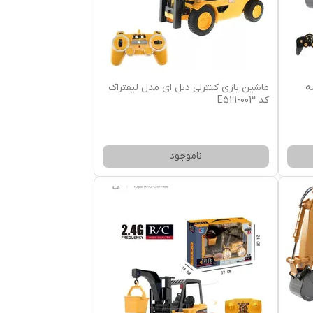
ه
ماشین بازی کنترلی دبل ای مدل لیفتراک
کد E521-003
ناموجود