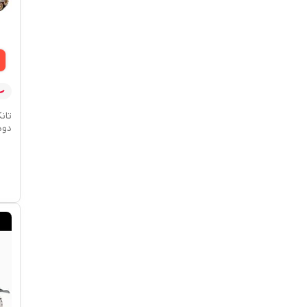
تان
دودز