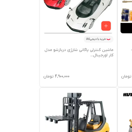
خرید با دیجی‌کالا
US مدل 21824–
ماشین کنترلی پاگانی شارژی دربازشو مدل
کار اورجینال
...
تومان
4,900,000
تومان