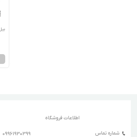
بیل کن
اطلاعات فروشگاه
شماره تماس
09961930399