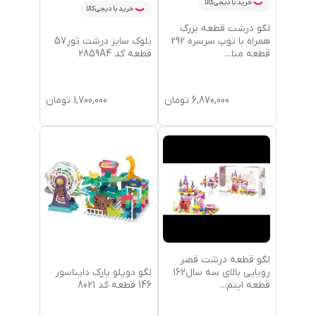
خرید با دیجی‌کالا
خرید با دیجی‌کالا
لگو درشت قطعه بزرگ
بلوک سایز درشت ثور57
همراه با توپ سرسره 292
قطعه کد 2859A4
قطعه منا
...
1,700,000
تومان
6,870,000
تومان
لگو قطعه درشت قصر
لگو دوپلو پارک دایناسور
رویایی بالای سه سال162
146 قطعه کد 8021
قطعه ایتم
...