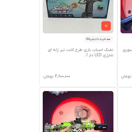
خرید با دیجی‌کالا
سسوری
تفنگ اسباب بازی طرح کلت تیر ژله ای
شارژی LED دار آ
...
تومان
4,800,000
تومان