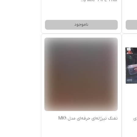
MK3 693E Thor با
...
ناموجود
ی
تفنگ تیرژله‌ای حرفه‌ای مدل MK9