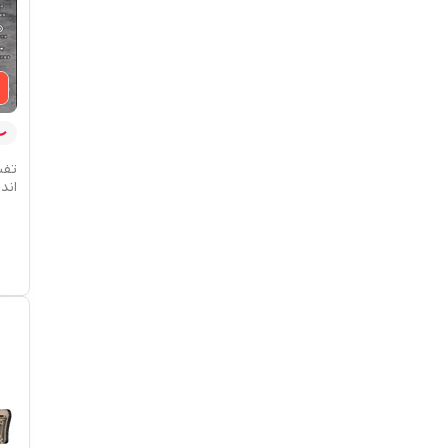
تفن
انداز A