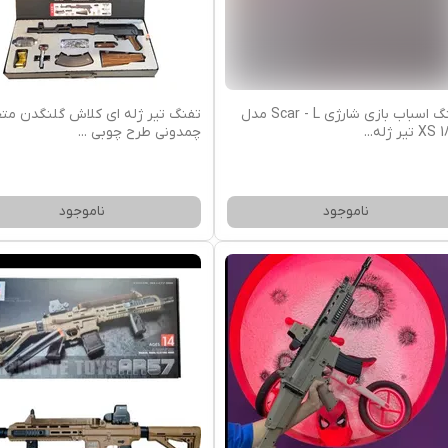
تفنگ اسباب بازی شارژی Scar - L مدل
تفنگ تیر ژله ای کلاش گلنگدن مت
X تیر ژله
...
چمدونی طرح چوبی
...
ناموجود
ناموجود