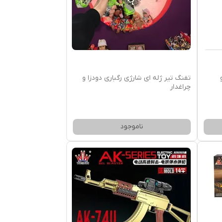
ی و
تفنگ تیر ژله ای شارژی رگباری دودزا و
چراغدار
ناموجود