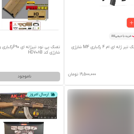
خرید با دیجی‌کالا
یر ژله ای ام 4 رگباری M4 شارژی
تفنگ پی نود تیرژله ای P90رگبار
شارژی کد HD708B
19,500,000
تومان
ناموجود
ارسال امروز