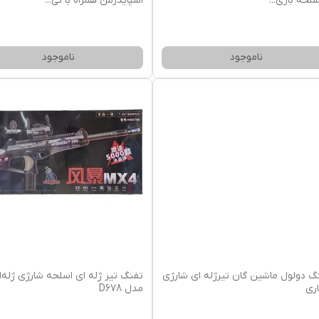
سلحه بازی
...
اسپایدرمن همراه با تی
...
ناموجود
ناموجود
گ دولول ماشین گان تیرژله ای شارژی
تفنگ تیر ژله ای اسلحه شارژی ژله‌ا
اری
مدل D678