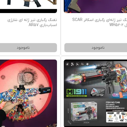
تفنگ تیر ژله‌ای رگباری اسکالر SCAR
تفنگ رگباری تیر ژله ای شارژی
WH52
اسباب‌بازی AR57
ناموجود
ناموجود