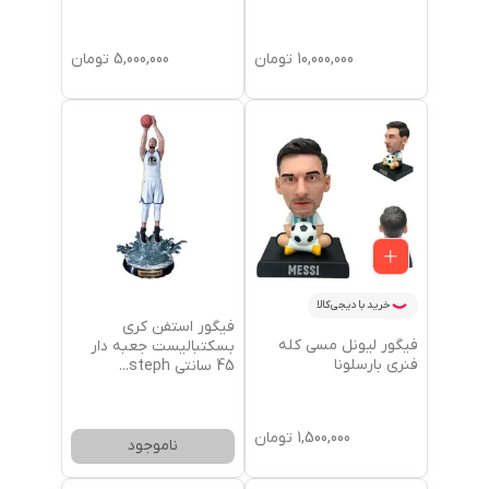
5,000,000
تومان
10,000,000
تومان
خرید با دیجی‌کالا
فیگور استفن کری
فیگور لیونل مسی کله
بسکتبالیست جعبه دار
فنری بارسلونا
45 سانتی steph
...
1,500,000
تومان
ناموجود