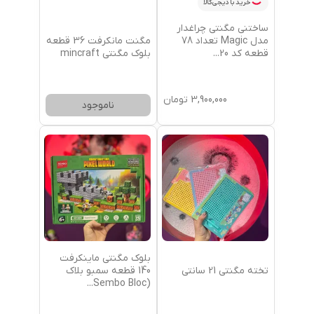
خرید با دیجی‌کالا
ساختنی مگنتی چراغدار
مگنت مانکرفت 36 قطعه
مدل Magic تعداد 78
بلوک مگنتی mincraft
قطعه کد 20
...
3,900,000
تومان
ناموجود
بلوک مگنتی ماینکرفت
تخته مگنتی 21 سانتی
140 قطعه سمبو بلاک
...
(Sembo Bloc