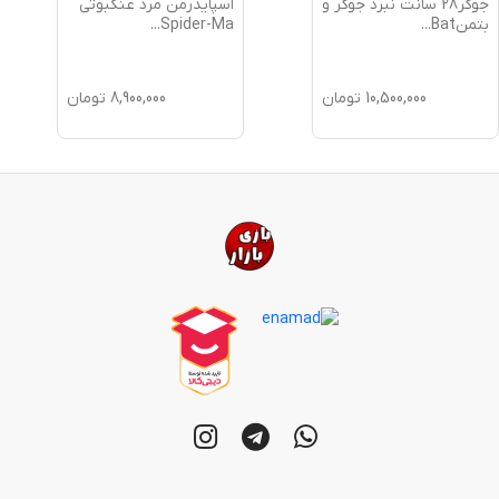
جوکر28 سانت نبرد جوکر و
اسپایدرمن مرد عنکبوتی
بتمنBat
...
Spider-Ma
...
10,500,000
تومان
8,900,000
تومان