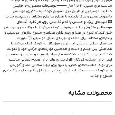
فرش پیانویی موزیکال و رقص الکترونیکی کودک – رنگ‌های متنوع🎯
مناسب برای سنین: 3 تا 9 سال⸻توضیحات محصول:🎶 افزایش
خلاقیت موسیقایی از طریق بازی:تشویق کودک به یادگیری موسیقی
به‌صورت عملی و سرگرم‌کننده با صدای سازهای مختلف و ریتم‌های جذاب.
🎹 کلیدهای بزرگ و حساس:با قدم گذاشتن روی هر کلید، نُت‌های
موسیقایی متفاوتی تولید می‌شود و کودک می‌تواند با حرکات بدن، موسیقی
خلق کند.🎷 تنوع در صدا و ریتم:دارای صداهای متنوع سازهای موسیقی و
ریتم‌های مختلف برای کشف و تجربه‌ی دنیای موسیقی.🖐️ تقویت
هماهنگی حرکتی و بینایی:این فرش موزیکال به کودک کمک می‌کند تا
هماهنگی بین چشم و دست و همچنین مهارت‌های حرکتی خود را تقویت
کند.✅ ایمن و باکیفیت:ساخته‌شده از مواد باکیفیت و غیرسمی، مناسب و
ایمن برای استفاده کودکان.🎁 گزینه‌ای عالی برای هدیه:انتخابی مناسب
برای تولد، مناسبت‌های خاص، یا تنها برای ایجاد ساعاتی شاد و آموزشی
برای کودک.⸻محتویات: فرش پیانویی موزیکال الکترونیکی با رنگ‌بندی
متنوع و جذاب
محصولات مشابه