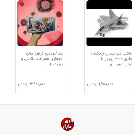
ماکت هواپیمای جنگنده
پک8عددی فرفره های
فلزی F-22 رپتور با
انفجاری همراه با باکس و
عقب‌کش، نو
...
دوعدد لا
...
1,980,000
تومان
3,900,000
تومان