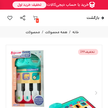
بازگشت
0
خانه
همه محصولات
محصولات
تخفیف
22
%
ســــریع