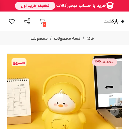
بازگشت
0
خانه
همه محصولات
محصولات
تخفیف
34
%
ســــریع