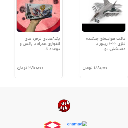
ماکت هواپیمای جنگنده
پک8عددی فرفره های
فلزی F-22 رپتور با
انفجاری همراه با باکس و
عقب‌کش، نو
...
دوعدد لا
...
1,980,000
تومان
3,900,000
تومان