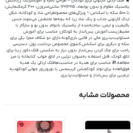
🐤 قلک اردکی کارتونی برای کودکان – طراحی بامزه و آموزشیرنگ: زردجنس:
پلاستیک مقاوم و بدون بوابعاد: 15×12×12 سانتی‌متروزن: 300 گرمگنجایش:
تا 500 سکه یا اسکناس✨ ویژگی‌های محصولطراحی شاد و کودکانه: شکل
اردک کارتونی جذاب و رنگ شاد زرد که بچه‌ها عاشقش می‌شوند.جنس
باکیفیت و ایمن: ساخته‌شده از پلاستیک بادوام، بدون بو و سازگار با
محیط‌زیست.آموزش پس‌انداز به کودکان: مناسب برای آموزش
مسئولیت‌پذیری مالی در قالبی بازی‌گونه.دارای دو شکاف مجزا: یکی برای
سکه و دیگری برای اسکناس.کشوی مخصوص برداشت پول: دسترسی
راحت برای چک کردن پس‌انداز بدون نیاز به شکستن قلک.دکور زیبا برای
اتاق کودک: قابل استفاده به‌عنوان تزئین در اتاق خواب، کتابخانه یا میز
مطالعه.🎁 مناسب برای هدیه در مناسبت‌هاقلک اردکی یک هدیه
فوق‌العاده برای:تولد کودکجشن کریسمس یا نوروزروز جهانی کودکهدیه
ترغیبی برای پس‌انداز و مسئولیت‌پذیری
محصولات مشابه