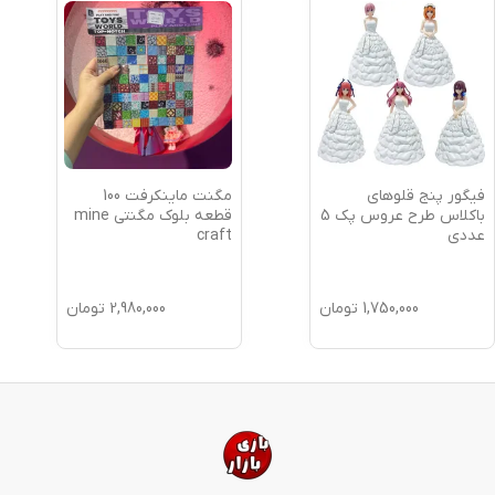
فیگور پنج قلوهای
مگنت ماینکرفت 100
باکلاس طرح عروس پک 5
قطعه بلوک مگنتی mine
عددی
craft
1,750,000
تومان
2,980,000
تومان