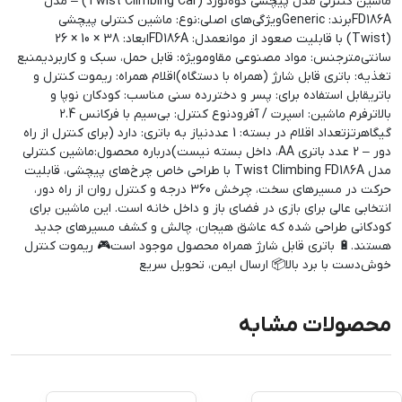
ماشین کنترلی مدل پیچشی کوه‌نورد (Twist Climbing Car) – مدل
FD186Aبرند: Genericویژگی‌های اصلی:نوع: ماشین کنترلی پیچشی
(Twist) با قابلیت صعود از موانعمدل: FD186Aابعاد: 38 × 10 × 26
سانتی‌مترجنس: مواد مصنوعی مقاومویژه: قابل حمل، سبک و کاربردیمنبع
تغذیه: باتری قابل شارژ (همراه با دستگاه)اقلام همراه: ریموت کنترل و
باتریقابل استفاده برای: پسر و دختررده سنی مناسب: کودکان نوپا و
بالاترفرم ماشین: اسپرت / آفرودنوع کنترل: بی‌سیم با فرکانس 2.4
گیگاهرتزتعداد اقلام در بسته: 1 عددنیاز به باتری: دارد (برای کنترل از راه
دور – 2 عدد باتری AA، داخل بسته نیست)درباره محصول:ماشین کنترلی
مدل Twist Climbing FD186A با طراحی خاص چرخ‌های پیچشی، قابلیت
حرکت در مسیرهای سخت، چرخش 360 درجه و کنترل روان از راه دور،
انتخابی عالی برای بازی در فضای باز و داخل خانه است. این ماشین برای
کودکانی طراحی شده که عاشق هیجان، چالش و کشف مسیرهای جدید
هستند.🔋 باتری قابل شارژ همراه محصول موجود است🎮 ریموت کنترل
خوش‌دست با برد بالا📦 ارسال ایمن، تحویل سریع
محصولات مشابه