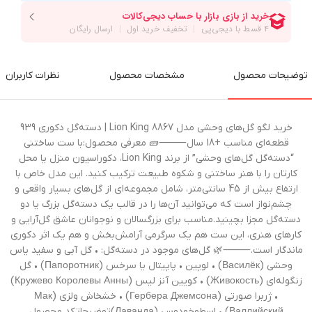
توضیحات محصول
مشخصات محصول
نظرات کاربران
خرید لگو گل‌های وحشی مدل Lion King 8867 | دسته‌گل دکوری 939
قطعه‌ای مناسب +18 سال⸻🧱 معرفی محصول:با ست ساختنی
“دسته‌گل گل‌های وحشی” از برند Lion King، دکوراسیون منزل یا محل
کارتان را با هنر ساختنی و شکوه طبیعت ترکیب کنید. این مدل خاص با
ارتفاع بیش از 45 سانتی‌متر، شامل مجموعه‌ای از گل‌های بسیار واقعی و
چشم‌نواز است که می‌توانید آن‌ها را در قالب یک دسته‌گل بزرگ یا دو
دسته‌گل مجزا بچینید.مناسب برای بزرگسالان و نوجوانان عاشق گل‌آرایی و
کارهای هنری، این ست هم یک سرگرمی آرامش‌بخش و هم یک اثر دکوری
ماندگار است.⸻🌿 گل‌های موجود در دسته‌گل: • گل آبی و سفید یاس
وحشی (Василёк) • لوپین • پاپیتال یا سرخس (Папоротник) • گل
زنگوله‌ای (Живокость) • کویین آنز لیس (Кружево Королевы Анны)
• ژربرا صورتی (Гербера Джемсона) • خشخاش ولزی (Мак
Валлийский) • اسطوخودوس (Лаванда)توضیحاتکد محصول