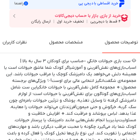
خرید اقساطی با دیجی پی
راهنما
توضیحات محصول
مشخصات محصول
نظرات کاربران
🐶 ست بازی حیوانات خانگی –مناسب برای کودکان 3 سال به بالا |
اسباب‌بازی‌های نقش‌آفرینی و آموزشیاگر کودک شما عاشق حیوانات است یا
همیشه دلش می‌خواهد یک دامپزشک کوچک یا مراقب حیوانات باشد، این
مجموعه‌ی شگفت‌انگیز انتخابی عالی برای اوست!✨ ویژگی‌های برجسته
محصول:🔹 مجموعه کامل نقش‌آفرینی با حیوانات خانگیاین ست شامل
اسباب‌بازی‌های گوناگون برای نقش‌آفرینی با حیوانات است؛ از لوازم
دامپزشکی گرفته تا وسایل تغذیه، پوشاک و تزئین حیوانات بامزه‌ای چون
سگ، گربه، خرگوش و حتی میمون!فرزندتان می‌تواند حیوانات را معاینه،
غذا بدهد، لباس بپوشاند و مراقبت کند.🔹 افزایش خلاقیت و
مسئولیت‌پذیریبا انجام نقش‌هایی مانند دامپزشک یا پرستار حیوانات،
کودک شما یاد می‌گیرد چگونه با محبت مراقب دیگران باشد و مهارت‌های
اجتماعی را تقویت کند. این نوع بازی‌ها تخیل کودک را فعال کرده و باعث
رشد ذهنی و عاطفی می‌شوند.🔹 هم‌بازی دوست‌داشتنی در زمان خواب و