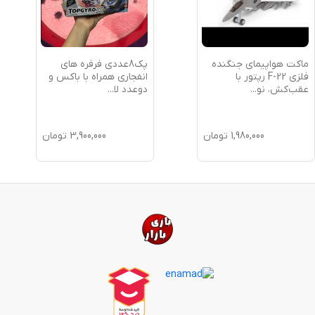
ماکت هواپیمای جنگنده
پک8عددی فرفره های
فلزی F-22 رپتور با
انفجاری همراه با باکس و
عقب‌کش، نو
...
دوعدد لا
...
1,980,000
تومان
3,900,000
تومان