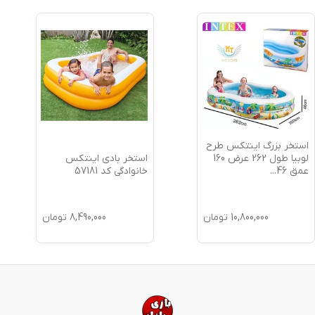
استخر بزرگ اینتکس طرح
استخر بادی اینتکس
لوبیا طول 262 عرض 160
خانوادگی کد 57181
عمق 46
...
10,800,000
تومان
8,490,000
تومان