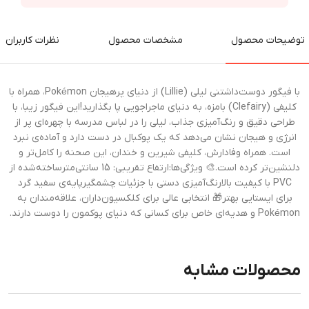
توضیحات محصول
مشخصات محصول
نظرات کاربران
با فیگور دوست‌داشتنی لیلی (Lillie) از دنیای پرهیجان Pokémon، همراه با
کلیفی (Clefairy) بامزه، به دنیای ماجراجویی پا بگذارید!این فیگور زیبا، با
طراحی دقیق و رنگ‌آمیزی جذاب، لیلی را در لباس مدرسه با چهره‌ای پر از
انرژی و هیجان نشان می‌دهد که یک پوکبال در دست دارد و آماده‌ی نبرد
است. همراه وفادارش، کلیفی شیرین و خندان، این صحنه را کامل‌تر و
دلنشین‌تر کرده است.🎨 ویژگی‌ها:ارتفاع تقریبی: 15 سانتی‌مترساخته‌شده از
PVC با کیفیت بالارنگ‌آمیزی دستی با جزئیات چشمگیرپایه‌ی سفید گرد
برای ایستایی بهتر🎁 انتخابی عالی برای کلکسیون‌داران، علاقه‌مندان به
Pokémon و هدیه‌ای خاص برای کسانی که دنیای پوکمون را دوست دارند.
محصولات مشابه