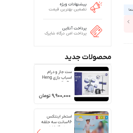
پیشنهادات ویژه
تضمین بهترین قیمت
نما
پرداخت آنلاین
پرداخت امن درگاه شاپرک
محصولات جدید
ست جاز و درام
اسباب بازی Heng
Jia Da مدل
1009E/4
9,900,000
تومان
استخر اینتکس
86سانت سه حلقه
دارد کد58924