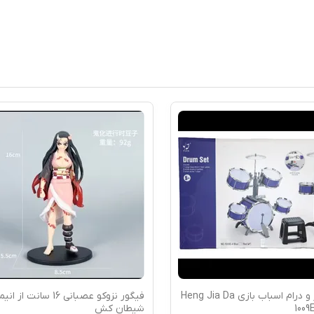
فیگور نزوکو عصبانی 16 سانت از انیمه
ماکت هو
کش
با عقب‌کش، نو
...