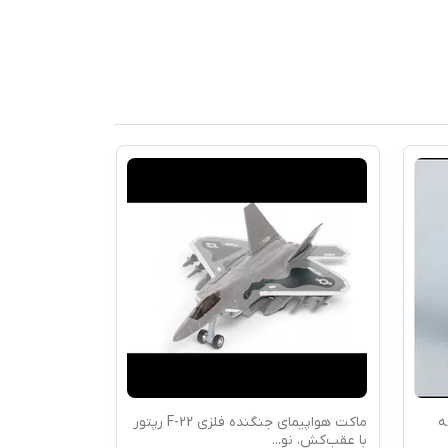
اپیمای جنگنده فلزی F-22 رپتور
پک8عددی فرفره های انفجاری همراه با
باکس و دوعدد لا
...