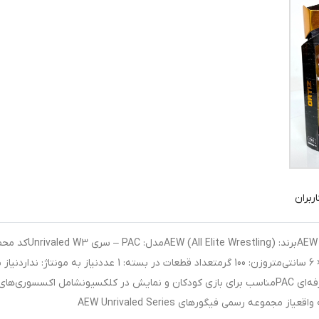
نظرات
W3برند: AEW (All Elite Wrestling)مدل: PAC – سری Unrivaled W3کد محصول:
 مشخصات فیزیکی:ابعاد محصول: 10.5 × 2.5 × 6 سانتی‌متروزن: 100 گرمتعداد قطعات در بسته: 1 عددنیاز به مونتاژ: نداردنیاز به
باتری: ندارد🌟 ویژگی‌ها:طراحی واقع‌گرایانه از کشتی‌گیر حرفه‌ای PACمناسب برای بازی کودکان و نمایش در کلکسیونشامل اکسسوری‌های
خاص کشتی‌کجکیفیت بالا و جزئیات دقیق مط