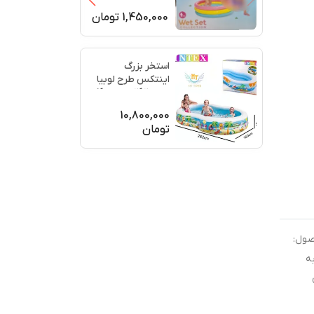
تومان
1,450,000
استخر بزرگ
اینتکس طرح لوبیا
طول 262 عرض 160
...
عمق 46
10,800,000
تومان
🤼‍♂️ اکشن فیگور PAC – سری AEW Unrivaled Collection 
AEW0018