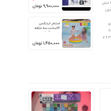
1009E/4
عددموادپلاستیکرنگرنگ های مختلفویژگی های خاصجلوه های نورپردازینوع منبع تغذیهباتری هاایالتجدیدبستهبستهکارتنطول بسته395 میلی
9,900,000
تومان
 بدون
استخر اینتکس
های
86سانت سه حلقه
مازبرچسب های موضوعی موجود استسازنده از پلاستیک اولیه بادوام ساخته شده استتجهیزات:جزئیات طراحبرچسب های موضوعی8 توپ2
دارد کد58924
المان با نور پس زمینهخصوصیات:سن: از 3 سالتعداد عناصر: 93 عدد.منبع تغذیه: باتری (شامل)بسته بندی: جعبهابعاد بسته بندی: 39.5 x 9
1,450,000
تومان