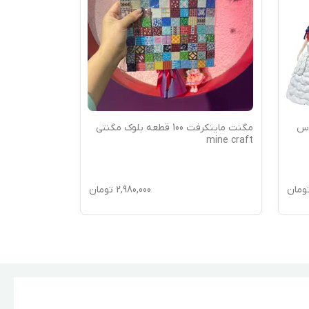
وس
مگنت ماینکرفت 100 قطعه بلوک مگنتی
اسکوتر میکرو4 چرخ موجود در 4 رنگ
mine craft
ومان
2,980,000
تومان