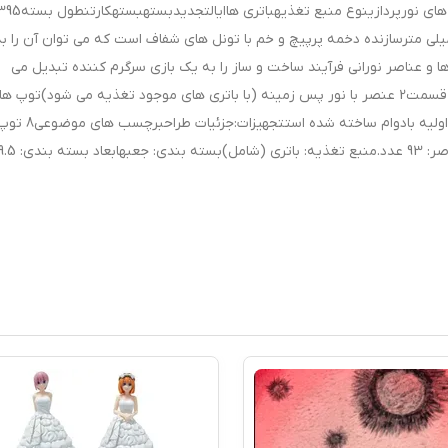
عرض بسته بندی80 میلی مترارتفاع بسته بندی295 میلی مترسازنده دخمه پرپیچ و خم با تونل های شفاف است که می توان آن را
و عناصر نورانی فرآیند ساخت و ساز را به یک بازی سرگرم کننده تبدیل می
کنند! ویژگی ها:سازنده هزارتو با تونل های شفافشامل 93 قسمت2 عنصر با نور پس زمینه (با باتری های موجود تغذیه می شود)توپ 