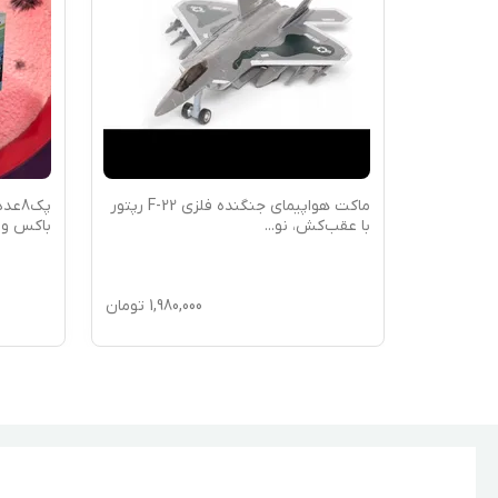
 16 سانت از انیمه
ماکت هواپیمای جنگنده فلزی F-22 رپتور
پک8ع
با عقب‌کش، نو
...
باکس و د
990,
تومان
1,980,000
تومان