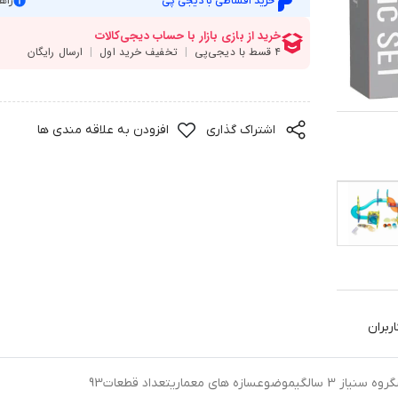
خرید اقساطی با دیجی پی
راه
اشتراک گذاری
افزودن به علاقه مندی ها
ربران
اصلیکشور مبداچیننوع سازندهمغناطیسیطبقهیونیسکسگروه سنیاز 3 سالگیموضوعسازه های معماریتعداد قطعات93