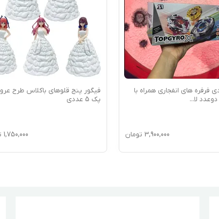
ددی فرفره های انفجاری همراه با
فیگور پنج قلوهای باکلاس طرح عر
وعدد لا
...
پک 5 عددی
3,900,000
تومان
1,750,000
ت