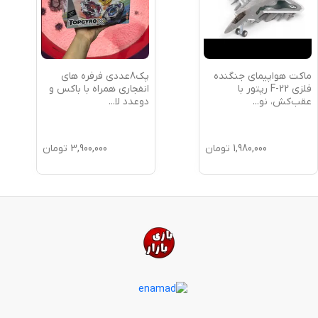
ست جاز و درام اسباب
فیگور نزوکو عصبانی 16
بازی Heng Jia Da مدل
سانت از انیمه شیطان
1009E/4
کش
9,900,000
تومان
990,000
تومان