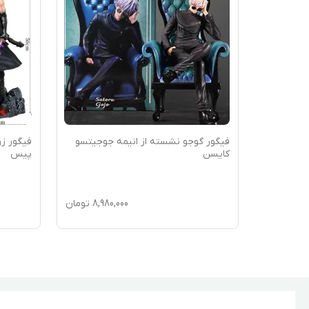
نجیرو با
فیگور گوجو نشسته از انیمه جوجیتسو
کایسن
پیس
1,80
تومان
8,980,000
تومان