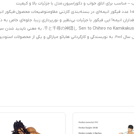
 نورپردازی جذاب – مناسب برای اتاق خواب و دکوراسیون.مدل با جزئیات بالا و کیفیت
فوق‌العاده.بسته‌بندی: جعبه کارتنی مقاوم.محتویات بسته:1 عدد فیگور انیمه‌ای در بسته‌بندی کارتنی مقاومتوضیحات محصول:فیگور 
داران انیمه! این فیگور با جزئیات بی‌نظیر و نورپردازی زیبا، جلوه‌ای خاص به د
اتاق یا فضای خانه شما می‌بخشد..شهر اشباح(به ژاپنی: 千と千尋の神隠し Sen to Chihiro no Kamikakushi، به معنی نا
چیهیرو) یک انیمه ژاپنی در ژانر خیال‌پردازی درام، محصول سال 2001، به نویسندگی و کارگردانی هایائو میازاکی و یکی از محصولات استودی