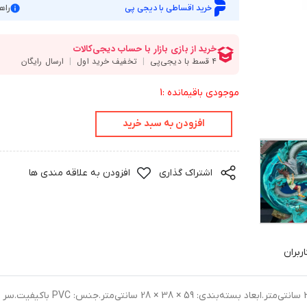
خرید اقساطی با دیجی پی
راه
موجودی باقیمانده :1
افزودن به سبد خرید
اشتراک گذاری
افزودن به علاقه مندی ها
ربران
فیگور شهر اشباح اژدها.چهیرو و هاکو .ابعاد: 50 × 35 × 20 سانتی‌متر.ابعاد بسته‌بندی: 59 × 38 × 28 سانتی‌متر.جنس: PVC باکیفیت.سر