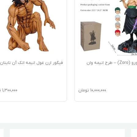
فیگور زورو (Zoro) – طرح انیمه وان
فیگور ارن غول انیمه اتک آن تایتان
10,000,000
تومان
1,300,000
ت