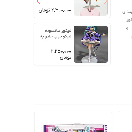
2,300,000
تومان
انیمه‌ای
کور
پدید شدن سن و
فیگور هاتسونه
و
میکو جوب جادو به
دست Hatsune
Miku
2,250,000
تومان