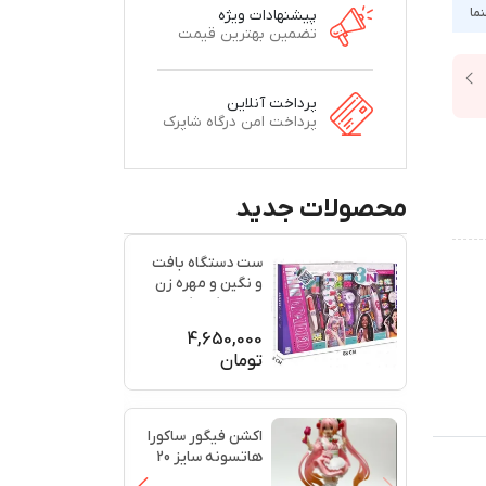
نما
پیشنهادات ویژه
تضمین بهترین قیمت
پرداخت آنلاین
پرداخت امن درگاه شاپرک
محصولات جدید
ست دستگاه بافت
و نگین و مهره زن
مو سه کاره کد
...
KSY9
4,650,000
تومان
اکشن فیگور ساکورا
هاتسونه سایز 20
سانتی‌متر