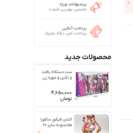
پیشنهادات ویژه
تضمین بهترین قیمت
پرداخت آنلاین
پرداخت امن درگاه شاپرک
محصولات جدید
ست دستگاه بافت
و نگین و مهره زن
مو سه کاره کد
...
KSY9
4,650,000
تومان
اکشن فیگور ساکورا
هاتسونه سایز 20
سانتی‌متر