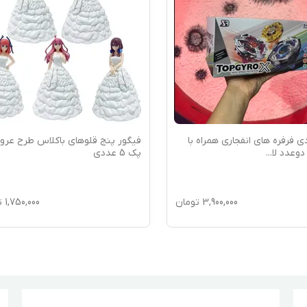
مراه با
فیگور پنج قلوهای باکلاس طرح عروس
اسکوتر میکرو4 چرخ موجو
پک 5 عددی
3,9
تومان
1,750,000
تومان