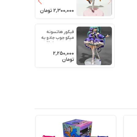
2,300,000
تومان
فیگور هاتسونه
میکو جوب جادو به
دست Hatsune
Miku
2,250,000
تومان