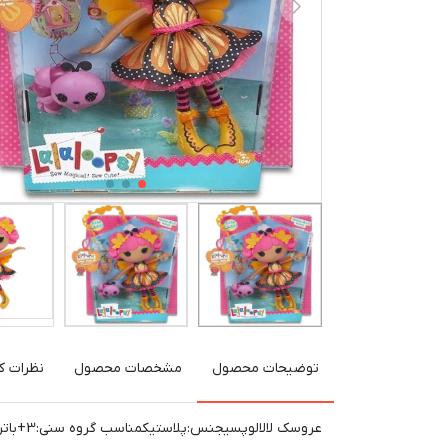
توضیحات محصول
مشخصات محصول
نظرات کا
عروسک لالالوپسیجنس:پلاستیکمناسب گروه سنی:3+باتری:نداردصدا:نداردقابلیت شستشو:دارد