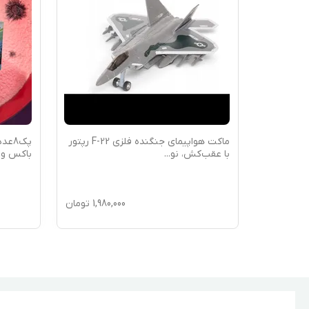
ماکت هواپیمای جنگنده فلزی F-22 رپتور
پک8عددی فرفره های انفجاری ه
عقب‌کش، نو
...
باکس و دوعدد لا
...
1,980,000
تومان
00,000