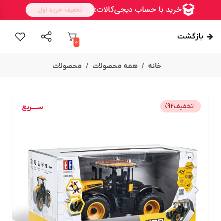
بازگشت
0
خانه
همه محصولات
محصولات
ســــریع
تخفیف
92
%