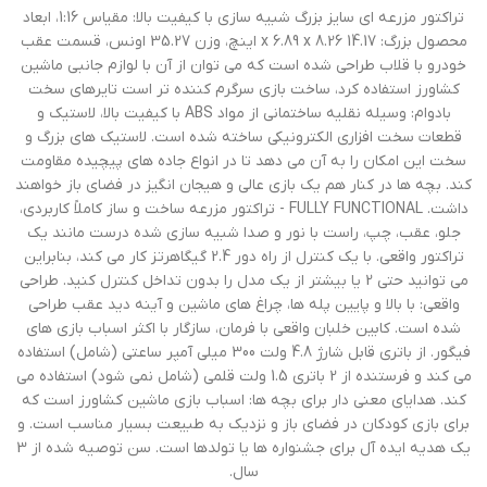
تراکتور مزرعه ای سایز بزرگ شبیه سازی با کیفیت بالا: مقیاس 1:16، ابعاد
محصول بزرگ: 14.17 x 6.89 x 8.26 اینچ، وزن 35.27 اونس، قسمت عقب
خودرو با قلاب طراحی شده است که می توان از آن با لوازم جانبی ماشین
کشاورز استفاده کرد، ساخت بازی سرگرم کننده تر است تایرهای سخت
بادوام: وسیله نقلیه ساختمانی از مواد ABS با کیفیت بالا، لاستیک و
قطعات سخت افزاری الکترونیکی ساخته شده است. لاستیک های بزرگ و
سخت این امکان را به آن می دهد تا در انواع جاده های پیچیده مقاومت
کند. بچه ها در کنار هم یک بازی عالی و هیجان انگیز در فضای باز خواهند
داشت. FULLY FUNCTIONAL - تراکتور مزرعه ساخت و ساز کاملاً کاربردی،
جلو، عقب، چپ، راست با نور و صدا شبیه سازی شده درست مانند یک
تراکتور واقعی. با یک کنترل از راه دور 2.4 گیگاهرتز کار می کند، بنابراین
می توانید حتی 2 یا بیشتر از یک مدل را بدون تداخل کنترل کنید. طراحی
واقعی: با بالا و پایین پله ها، چراغ های ماشین و آینه دید عقب طراحی
شده است. کابین خلبان واقعی با فرمان، سازگار با اکثر اسباب بازی های
فیگور. از باتری قابل شارژ 4.8 ولت 300 میلی آمپر ساعتی (شامل) استفاده
می کند و فرستنده از 2 باتری 1.5 ولت قلمی (شامل نمی شود) استفاده می
کند. هدایای معنی دار برای بچه ها: اسباب بازی ماشین کشاورز است که
برای بازی کودکان در فضای باز و نزدیک به طبیعت بسیار مناسب است. و
یک هدیه ایده آل برای جشنواره ها یا تولدها است. سن توصیه شده از 3
سال.