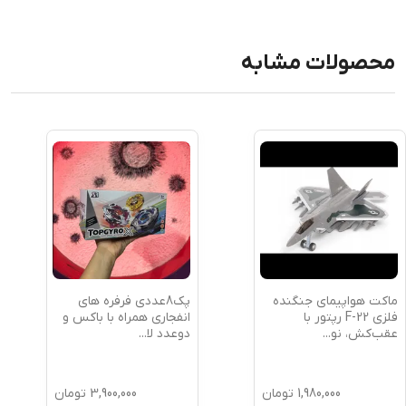
محصولات مشابه
ماکت هواپیمای جنگنده
پک8عددی فرفره های
فلزی F-22 رپتور با
انفجاری همراه با باکس و
عقب‌کش، نو
...
دوعدد لا
...
1,980,000
تومان
3,900,000
تومان