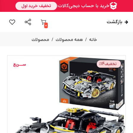
بازگشت
0
خانه
همه محصولات
محصولات
تخفیف
14
%
ســــریع