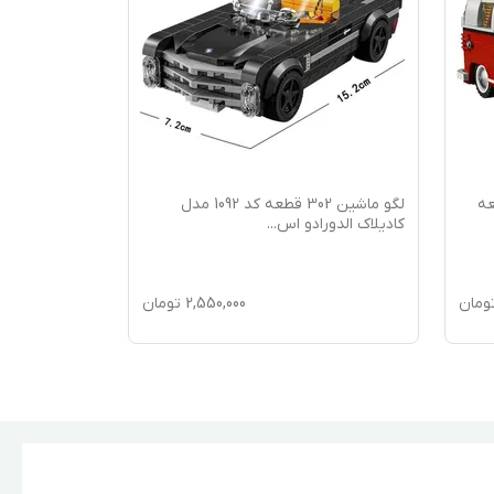
پر 1334 قطعه
لگو ماشین 302 قطعه کد 1092 مدل
لگو استون مار
کادیلاک الدورادو اس
...
شیشه ای 30
.
ومان
2,550,000
تومان