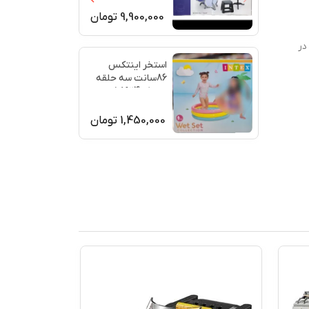
1009E/4
9,900,000
تومان
در
استخر اینتکس
86سانت سه حلقه
دارد کد58924
1,450,000
تومان