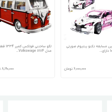
ین مسابقه تکنو پنتیوم صورتی
لگو ساختنی فولکس کم
...
مدل 1874 Volkswage
...
6,000,000
تومان
8,190,000
ت