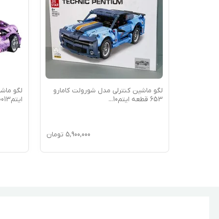
لگو ماشین دوج چارجر مولدکینگ 1869
لگو ماشین کنترلی مدل شورولت کامارو
لگو ماش
653 قطعه ایتم10
...
ایتم10013 دارای
11,00
تومان
5,900,000
تومان