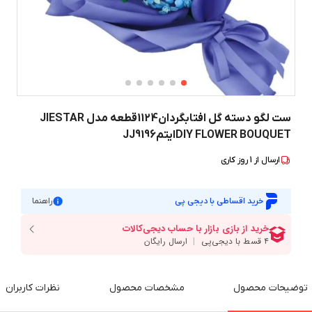
ست لگو دسته گل افتابگردان1124قطعه مدل JIESTAR
DIY FLOWER BOUQUETایتمJJ9196
ارسال از
1
روز کاری
خرید اقساطی با دیجی پی
راهنما
توضیحات محصول
مشخصات محصول
نظرات کاربران