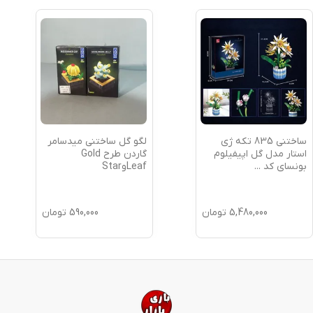
ساختنی 835 تکه ژی
لگو گل ساختنی میدسامر
استار مدل گل اپیفیلوم
گاردن طرح Gold
بونسای کد
...
LeafوStar
5,480,000
تومان
590,000
تومان